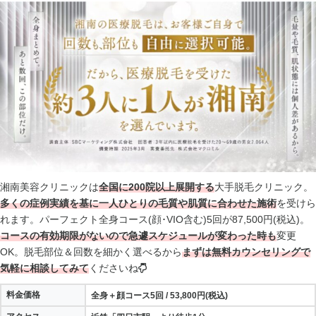
湘南美容クリニックは
全国に200院以上展開する
大手脱毛クリニック。
多くの症例実績を基に
一人ひとりの毛質や肌質に合わせた施術
を受けら
れます。パーフェクト全身コース(顔･VIO含む)5回が87,500円(税込)。
コースの有効期限がないので
急遽スケジュールが変わった時も
変更
OK。脱毛部位＆回数を細かく選べるから
まずは無料カウンセリングで
気軽に相談してみて
くださいね
料金価格
全身＋顔コース5回
/ 53,800
円(税込)