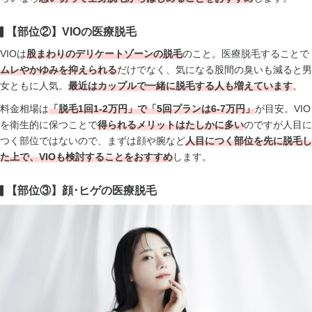
【部位②】VIOの医療脱毛
VIOは
股まわりのデリケートゾーンの脱毛
のこと。医療脱毛することで
ムレやかゆみを抑えられる
だけでなく、気になる股間の臭いも減ると男
女ともに人気。
最近はカップルで一緒に脱毛する人も増えています
。
料金相場は
「脱毛1回1-2万円」で「5回プランは6-7万円」
が目安。VIO
を衛生的に保つことで
得られるメリットはたしかに多い
のですが人目に
つく部位ではないので、まずは顔や腕など
人目につく部位を先に脱毛し
た上で、VIOも検討
することをおすすめ
します。
【部位③】顔･ヒゲの医療脱毛