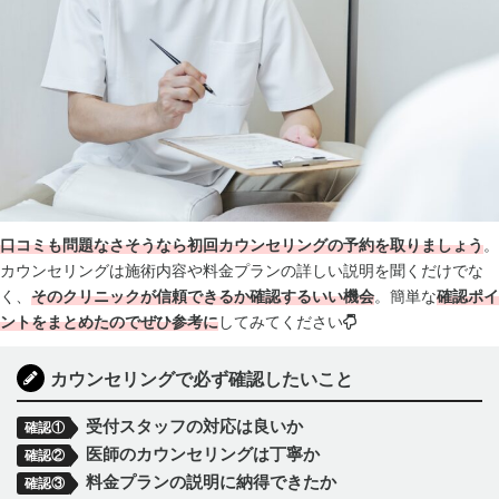
口コミも問題なさそうなら初回カウンセリングの予約を取りましょう
。
カウンセリングは施術内容や料金プランの詳しい説明を聞くだけでな
く、
そのクリニックが信頼できるか確認するいい機会
。簡単な
確認
ポイ
ントをまとめたのでぜひ参考に
してみてください
カウンセリングで必ず確認したいこと
受付スタッフの対応は良いか
確認①
医師のカウンセリングは丁寧か
確認②
料金プランの説明に納得できたか
確認③