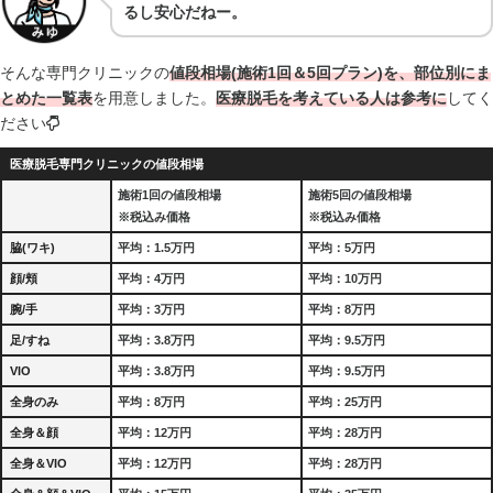
るし安心だねー。
そんな専門クリニックの
値段相場(施術1回＆5回プラン)を、部位別にま
とめた一覧表
を用意しました。
医療脱毛を考えている人は参考に
してく
ださい
医療脱毛専門クリニックの値段相場
施術1回の値段相場
施術5回の値段相場
※税込み価格
※税込み価格
脇(ワキ)
平均：1.5万円
平均：5万円
顔/頬
平均：4万円
平均：10万円
腕/手
平均：3万円
平均：8万円
足/すね
平均：3.8万円
平均：9.5万円
VIO
平均：3.8万円
平均：9.5万円
全身のみ
平均：8万円
平均：25万円
全身＆顔
平均：12万円
平均：28万円
全身＆VIO
平均：12万円
平均：28万円