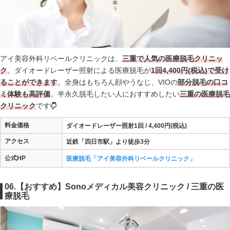
アイ美容外科リベールクリニックは、
三重で人気の医療脱毛クリニッ
ク
。ダイオードレーザー照射による医療脱毛が
1回4,400円(税込)で受け
ることができます
。全身はもちろん顔やうなじ、VIOの
部分脱毛の口コ
ミ体験も高評価
。半永久脱毛したい人におすすめしたい
三重の医療脱毛
クリニック
です
料金価格
ダイオードレーザー照射1回 / 4,400円(税込)
アクセス
近鉄「四日市駅」より徒歩3分
公式HP
医療脱毛「アイ美容外科リベールクリニック」
06.【おすすめ】Sonoメディカル美容クリニック / 三重の医
療脱毛