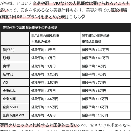
が特徴。とはいえ
全
身や顔、VIOなどの人気部位は受けられるところも
多い
ので、安さを求めるなら美容外科もあり。美容外科での
値段相場
(施術1回＆5回プラン)をまとめた表
はこちら
美容外科で出来る医療脱毛の料金相場
脱毛1回の値段相場
脱毛5回の値段相場
※税込み価格
※税込み価格
脇(ワキ)
値段平均：4千円
値段平均：1.9万円
顔/頬
値段平均：1万円
値段平均：4.5万円
腕/手
値段平均：1万円
値段平均：4万円
足/すね
値段平均：1.2万円
値段平均：4万円
VIO
値段平均：1.5万円
値段平均：7万円
全身のみ
値段平均：2万円
値段平均：8万円
全身＆顔
値段平均：3.5万円
値段平均：14万円
全身＆VIO
値段平均：3.5万円
値段平均：14万円
全身＆顔＆VIO
値段平均：4万円
値段平均：18万円
専門クリニックと比較すると圧倒的に安い
ので、安さだけを求めるなら