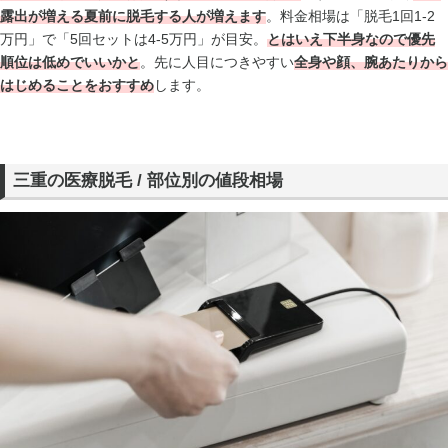
露出が増える夏前に脱毛する人が増えます
。料金相場は「脱毛1回1-2
万円」で「5回セットは4-5万円」が目安。
とはいえ
下半身なので優先
順位は低め
でいいかと
。先に人目につきやすい
全身や顔、腕あたりから
はじめることをおすすめ
します。
三重の医療脱毛 / 部位別の値段相場