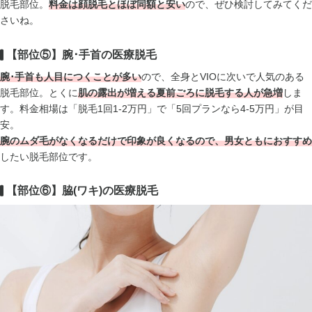
脱毛部位。
料金は顔脱毛とほぼ同額と安い
ので、ぜひ検討してみてくだ
さいね。
【部位⑤】腕･手首の医療脱毛
腕･手首も人目につくことが多い
ので、全身とVIOに次いで人気のある
脱毛部位。とくに
肌の露出が増える夏前ごろに脱毛する人が急増
しま
す。料金相場は「脱毛1回1-2万円」で「5回プランなら4-5万円」が目
安。
腕のムダ毛がなくなるだけで印象が良くなるので、男女ともにおすすめ
したい脱毛部位です。
【部位⑥】脇(ワキ)の医療脱毛