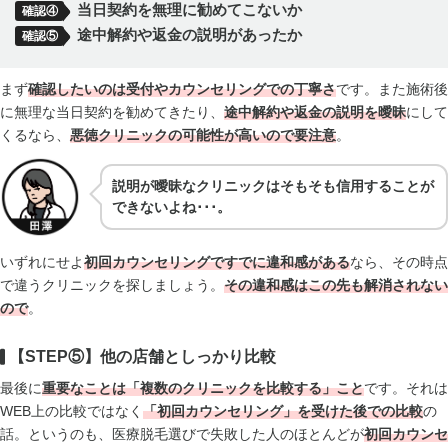
当日契約を無理に勧めてこないか
確認④
途中解約や返金の説明があったか
確認⑤
まず
確認したいのは受付やカウンセリングでの丁寧さ
です。また施術後
に無理な当日契約を勧めてきたり、
途中解約や返金の説明を曖昧
にして
くるなら、
悪徳クリニックの可能性が高い
ので要注意
。
説明が曖昧なクリニックはそもそも信用することが
できないよね･･･。
いずれにせよ
初回カウンセリングですでに違和感
がある
なら、その時点
で違うクリニックを探しましょう。
その違和感はこの先も解消されない
ので
。
【STEP⑤】他の店舗としっかり比較
最後に
重要なことは「複数のクリニックを比較する」こと
です。それは
WEB上の比較ではなく
「初回カウンセリング」を受けた後での比較
の
話。というのも、医療脱毛選びで失敗した人のほとんどが
初回カウンセ