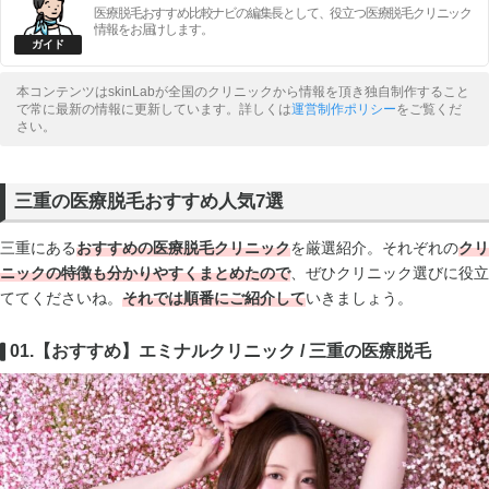
医療脱毛おすすめ比較ナビの編集長として、役立つ医療脱毛クリニック
情報をお届けします。
本コンテンツはskinLabが全国のクリニックから情報を頂き独自制作すること
で常に最新の情報に更新しています。詳しくは
運営制作ポリシー
をご覧くだ
さい。
三重の医療脱毛おすすめ人気7選
三重にある
おすすめの医療脱毛クリニック
を厳選紹介。それぞれの
クリ
ニックの
特徴も分かりやすくまとめたので
、ぜひクリニック選びに役立
ててくださいね。
それでは順番にご紹介して
いきましょう。
01.【おすすめ】エミナルクリニック / 三重の医療脱毛