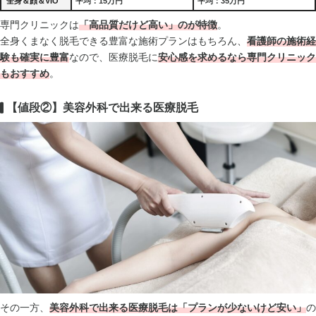
全身＆顔＆VIO
平均：15万円
平均：35万円
専門クリニックは
「高品質だけど高い」のが特徴
。
全身くまなく脱毛できる豊富な施術プランはもちろん、
看護師の施術経
験も確実に豊富
なので、医療脱毛に
安心感を求めるなら専門クリニック
もおすすめ
。
【値段②】美容外科で出来る医療脱毛
その一方、
美容外科で出来る医療脱毛は「プランが少ないけど安い」
の