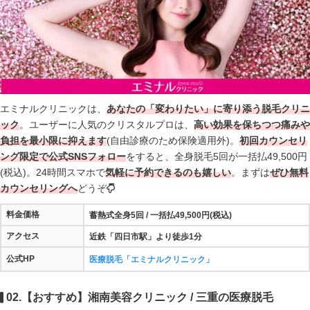
エミナルクリニックは、
あなたの「変わりたい」に寄り添う脱毛クリニ
ック
。ユーザーに人気のクリスタルプロは、
高い効果を保ちつつ痛みや
負担を最小限に抑えます
(自由診療のため保険適用外)。
初回カウンセリ
ング限定で公式SNSフォロー
をすると、全身脱毛5回が一括払49,500円
(税込)。24時間スマホで
気軽に予約できるのも嬉しい
。まずは
ぜひ無料
カウンセリングへ
どうぞ
料金価格
蓄熱式全身5回
/ 一括払49,500
円(税込)
アクセス
近鉄「四日市駅」より徒歩1分
公式HP
医療脱毛「エミナルクリニック」
02.【おすすめ】湘南美容クリニック / 三重の医療脱毛