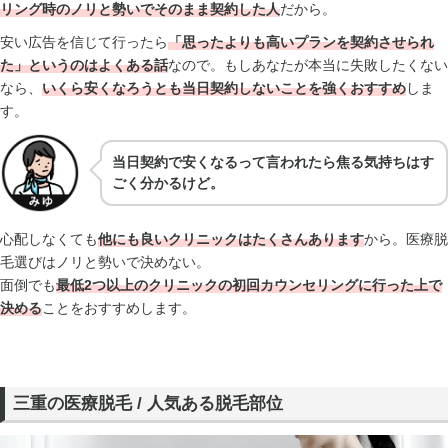
リング時のノリと勢いでそのまま契約した人
だから。
安い広告を信じて行ったら
「思ったよりも高いプランを契約させられ
た」というのはよくある話
なので。もしあなたが本当に失敗したくない
なら、
いくら安くなろうとも当日契約しないことを強くおすすめ
しま
す。
当日契約で安くなるって言われたら焦る気持ちはす
ごく分かるけど。
心配しなくても
他にも良いクリニックはたくさんあります
から。医療脱
毛選びはノリと勢いで決めない。
面倒でも
最低2つ以上のクリニックの初回カウンセリングに行った上で
決める
ことをおすすめします。
三重の医療脱毛 / 人気ある脱毛部位