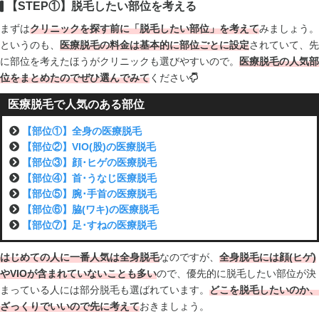
【STEP①】脱毛したい部位を考える
まずは
クリニックを探す前に「脱毛したい部位」を考えて
みましょう。
というのも、
医療脱毛の料金は基本的に部位ごとに設定
されていて、先
に部位を考えたほうがクリニックも選びやすいので。
医療脱毛の人気部
位をまとめたのでぜひ選んでみて
ください
医療脱毛で人気のある部位
【部位①】全身の医療脱毛
【部位②】VIO(股)の医療脱毛
【部位③】顔･ヒゲの医療脱毛
【部位④】首･うなじ医療脱毛
【部位⑤】腕･手首の医療脱毛
【部位⑥】脇(ワキ)の医療脱毛
【部位⑦】足･すねの医療脱毛
はじめての人に一番人気は全身脱毛
なのですが、
全身脱毛には顔(ヒゲ)
やVIOが含まれていないことも多い
ので、優先的に脱毛したい部位が決
まっている人には部分脱毛も選ばれています。
どこを脱毛したいのか、
ざっくりでいいので先に考えて
おきましょう。