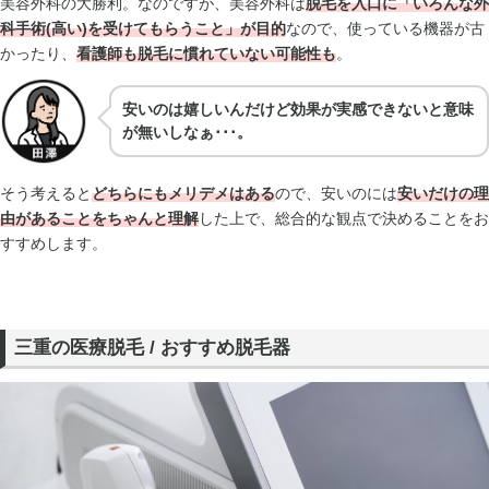
美容外科の大勝利。なのですが、美容外科は
脱毛を入口に「いろんな外
科手術(高い)を受けてもらうこと」が目的
なので、使っている機器が古
かったり、
看護師も脱毛に慣れていない可能性も
。
安いのは嬉しいんだけど効果が実感できないと意味
が無いしなぁ･･･。
そう考えると
どちらにもメリデメはある
ので、安いのには
安いだけの理
由があることをちゃんと理解
した上で、総合的な観点で決めることをお
すすめします。
三重の医療脱毛 / おすすめ脱毛器