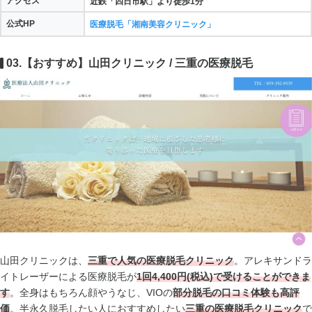
アクセス
近鉄「四日市駅」より徒歩1分
公式HP
医療脱毛「湘南美容クリニック」
03.【おすすめ】山田クリニック / 三重の医療脱毛
山田クリニックは、
三重で人気の医療脱毛クリニック
。アレキサンドラ
イトレーザーによる医療脱毛が
1回4,400円(税込)で受けることができま
す
。全身はもちろん顔やうなじ、VIOの
部分脱毛の口コミ体験も高評
価
。半永久脱毛したい人におすすめしたい
三重の医療脱毛クリニック
で