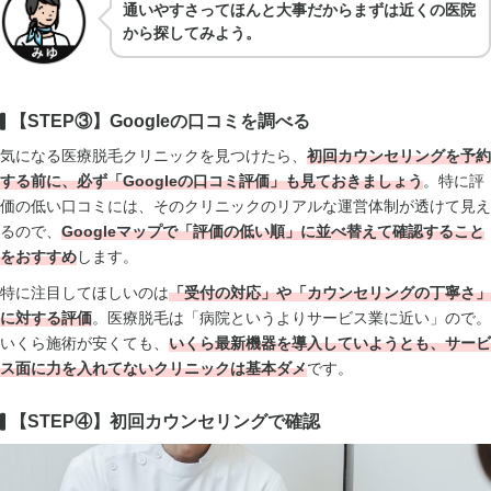
通いやすさってほんと大事だからまずは近くの医院
から探してみよう。
【STEP③】Googleの口コミを調べる
気になる医療脱毛クリニックを見つけたら、
初回カウンセリングを予約
する前に、必ず「Googleの口コミ評価」も見て
おきましょう
。特に評
価の低い口コミには、そのクリニックのリアルな運営体制が透けて見え
るので、
Googleマップで
「評価の低い順」に並べ替えて確認
すること
をおすすめ
します。
特に注目してほしいのは
「受付の対応」や「カウンセリングの丁寧さ」
に対する評価
。医療脱毛は「病院というよりサービス業に近い」ので。
いくら施術が安くても、
いくら
最新機器を導入していようとも、サービ
ス面に力を入れてないクリニックは基本ダメ
です。
【STEP④】初回カウンセリングで確認