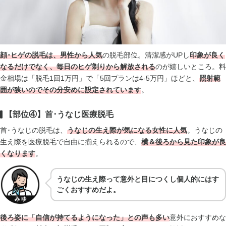
顔･ヒゲの脱毛は、男性から人気
の脱毛部位。清潔感がUPし
印象が良く
なるだけでなく、毎日のヒゲ剃りから解放される
のが嬉しいところ。料
金相場は「脱毛1回1万円」で「5回プランは4-5万円」ほどと、
照射範
囲が狭いのでその分安めに設定されています
。
【部位④】首･うなじ医療脱毛
首･うなじの脱毛は、
うなじの生え際が気になる女性に人気
。うなじの
生え際を医療脱毛で自由に揃えられるので、
横＆後ろから見た印象が良
く
なります
。
うなじの生え際って意外と目につくし個人的にはす
ごくおすすめだよ。
後ろ姿に「自信が持てるようになった」との声も多い
意外におすすめな