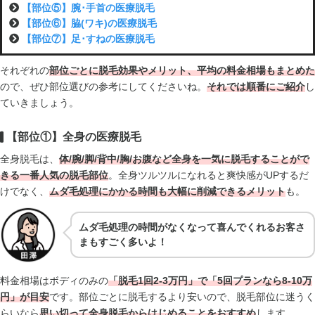
【部位⑤】腕･手首の医療脱毛
【部位⑥】脇(ワキ)の医療脱毛
【部位⑦】足･すねの医療脱毛
それぞれの
部位ごとに脱毛効果やメリット、平均の料金相場もまとめた
ので、ぜひ部位選びの参考にしてくださいね。
それでは順番にご紹介
し
ていきましょう。
【部位①】全身の医療脱毛
全身脱毛は、
体/腕/脚/背中/胸/お腹など全身を一気に脱毛することがで
きる一番人気の脱毛部位
。全身ツルツルになれると爽快感がUPするだ
けでなく、
ムダ毛処理にかかる時間も大幅に削減できるメリット
も。
ムダ毛処理の時間がなくなって喜んでくれるお客さ
まもすごく多いよ！
料金相場はボディのみの
「脱毛1回2-3万円」で「5回プランなら8-10万
円」が目安
です。部位ごとに脱毛するより安いので、脱毛部位に迷うく
らいなら
思い切って全身脱毛からはじめることをおすすめ
します。