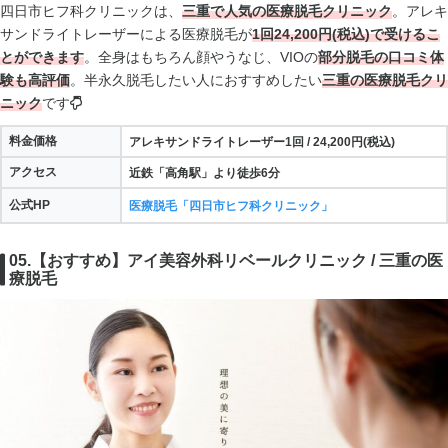
四日市ヒフ科クリニックは、
三重で人気の医療脱毛クリニック
。アレキ
サンドライトレーザーによる医療脱毛が
1回24,200円(税込)で受けるこ
とができます
。全身はもちろん顔やうなじ、VIOの
部分脱毛の口コミ体
験も高評価
。半永久脱毛したい人におすすめしたい
三重の医療脱毛クリ
ニック
です
料金価格
アレキサンドライトレーザー1回 / 24,200円(税込)
アクセス
近鉄「高角駅」より徒歩6分
公式HP
医療脱毛「四日市ヒフ科クリニック」
05.【おすすめ】アイ美容外科リベールクリニック / 三重の医
療脱毛