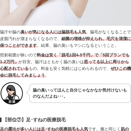
脇汗や脇の
臭いが気になる人には脇脱毛も人気
。脇毛がなくなることで
皮脂汚れが溜まらなくなるので、
細菌の増殖が抑えられ、毛穴を清潔に
保つことができます
。結果、脇の臭いもマシになるということ。
照射範囲が狭いので
料金は安く「脱毛1回4-5千円」で「5回プランでも
1-2万円」
が目安。脇汗はともかく脇の臭いは
思ってる以上に周りから
心配されている
もの。料金も安く気軽にはじめられるので、
ぜひこの機
会に脱毛してみましょう
。
脇の臭いってほんと自分じゃなかなか気付けないも
のなんだよね･･･。
【部位⑦】足･すねの医療脱毛
足の露出が多い人には足･すねの医療脱毛も人気
です。腕と同じく
肌の