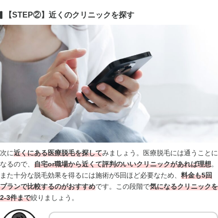
【STEP②】近くのクリニックを探す
次に
近くにある医療脱毛を探して
みましょう。医療脱毛には通うことに
なるので、
自宅or職場から近くて評判のいいクリニックがあれば理想
。
また十分な脱毛効果を得るには施術が5回ほど必要なため、
料金も5回
プランで比較するのがおすすめ
です。この段階で
気になるクリニックを
2-3件まで
絞りましょう。