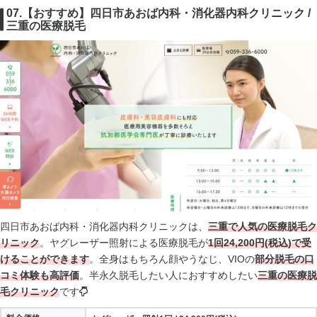
07.【おすすめ】四日市あおば内科・消化器内科クリニック /
三重の医療脱毛
四日市あおば内科・消化器内科クリニックは、
三重で人気の医療脱毛ク
リニック
。ヤグレーザー照射による医療脱毛が
1回24,200円(税込)で受
けることができます
。全身はもちろん顔やうなじ、VIOの
部分脱毛の口
コミ体験も高評価
。半永久脱毛したい人におすすめしたい
三重の医療脱
毛クリニック
です