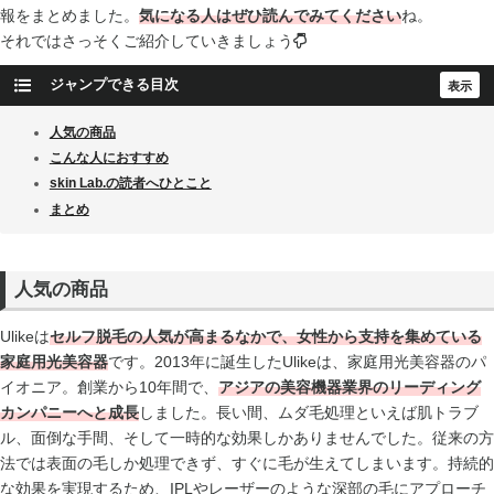
報をまとめました。
気になる人はぜひ読んでみてください
ね。
それではさっそくご紹介していきましょう
ジャンプできる目次
人気の商品
こんな人におすすめ
skin Lab.の読者へひとこと
まとめ
人気の商品
Ulikeは
セルフ脱毛の人気が高まるなかで、女性から支持を集めている
家庭用光美容器
です。2013年に誕生したUlikeは、家庭用光美容器のパ
イオニア。創業から10年間で、
アジアの美容機器業界のリーディング
カンパニーへと成長
しました。長い間、ムダ毛処理といえば肌トラブ
ル、面倒な手間、そして一時的な効果しかありませんでした。従来の方
法では表面の毛しか処理できず、すぐに毛が生えてしまいます。持続的
な効果を実現するため、IPLやレーザーのような深部の毛にアプローチ