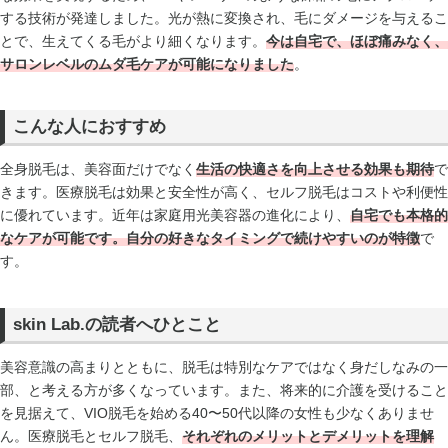
する技術が発達しました。光が熱に変換され、毛にダメージを与えるこ
とで、生えてくる毛がより細くなります。
今は自宅で、ほぼ痛みなく、
サロンレベルのムダ毛ケアが可能になりました
。
こんな人におすすめ
全身脱毛は、美容面だけでなく
生活の快適さを向上させる効果も期待
で
きます。医療脱毛は効果と安全性が高く、セルフ脱毛はコストや利便性
に優れています。近年は家庭用光美容器の進化により、
自宅でも本格的
なケアが可能です。自分の好きなタイミングで続けやすいのが特徴
で
す。
skin Lab.の読者へひとこと
美容意識の高まりとともに、脱毛は特別なケアではなく身だしなみの一
部、と考える方が多くなっています。また、将来的に介護を受けること
を見据えて、VIO脱毛を始める40〜50代以降の女性も少なくありませ
ん。医療脱毛とセルフ脱毛、
それぞれのメリットとデメリットを理解