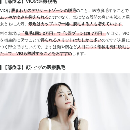
【部位②】VIOの医療脱毛
VIOは
股まわりのデリケートゾーンの脱毛
のこと。医療脱毛することで
ムレやかゆみを抑えられる
だけでなく、気になる股間の臭いも減ると男
女ともに人気。
最近はカップルで一緒に脱毛する人も増えています
。
料金相場は
「脱毛1回1-2万円」で「5回プランは6-7万円」
が目安。VIO
を衛生的に保つことで
得られるメリットはたしかに多い
のですが人目に
つく部位ではないので、まずは顔や腕など
人目につく部位を先に脱毛し
た上で、VIOも検討
することをおすすめ
します。
【部位③】顔･ヒゲの医療脱毛