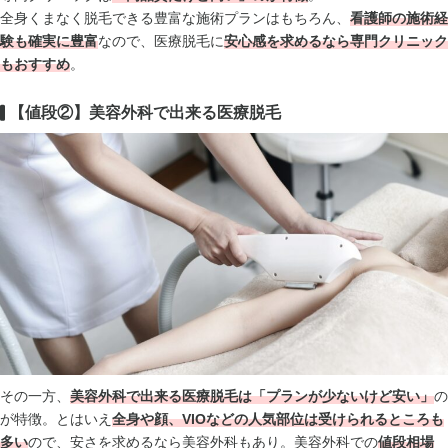
全身くまなく脱毛できる豊富な施術プランはもちろん、
看護師の施術経
験も確実に豊富
なので、医療脱毛に
安心感を求めるなら専門クリニック
もおすすめ
。
【値段②】美容外科で出来る医療脱毛
その一方、
美容外科で出来る医療脱毛は「プランが少ないけど安い」
の
が特徴。とはいえ
全
身や顔、VIOなどの人気部位は受けられるところも
多い
ので、安さを求めるなら美容外科もあり。美容外科での
値段相場