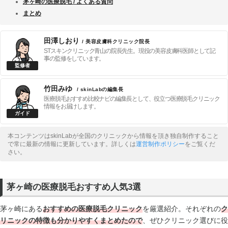
茅ヶ崎の医療脱毛 / よくある質問
まとめ
田澤しおり
/ 美容皮膚科クリニック院長
STスキンクリニック青山の院長先生。現役の美容皮膚科医師として記
事の監修をしています。
竹田みゆ
/ skinLabの編集長
医療脱毛おすすめ比較ナビの編集長として、役立つ医療脱毛クリニック
情報をお届けします。
本コンテンツはskinLabが全国のクリニックから情報を頂き独自制作すること
で常に最新の情報に更新しています。詳しくは
運営制作ポリシー
をご覧くだ
さい。
茅ヶ崎の医療脱毛おすすめ人気3選
茅ヶ崎にある
おすすめの医療脱毛クリニック
を厳選紹介。それぞれの
ク
リニックの
特徴も分かりやすくまとめたので
、ぜひクリニック選びに役