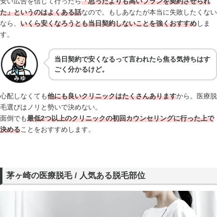
安い広告を信じて行ったら
「思ったよりも高いプランを契約させられ
た」というのはよくある話
なので。もしあなたが本当に失敗したくない
なら、
いくら安くなろうとも当日契約しないことを強くおすすめ
しま
す。
当日契約で安くなるって言われたら焦る気持ちはす
ごく分かるけど。
心配しなくても
他にも良いクリニックはたくさんあります
から。医療脱
毛選びはノリと勢いで決めない。
面倒でも
最低2つ以上のクリニックの初回カウンセリングに行った上で
決める
ことをおすすめします。
茅ヶ崎の医療脱毛 / 人気ある脱毛部位