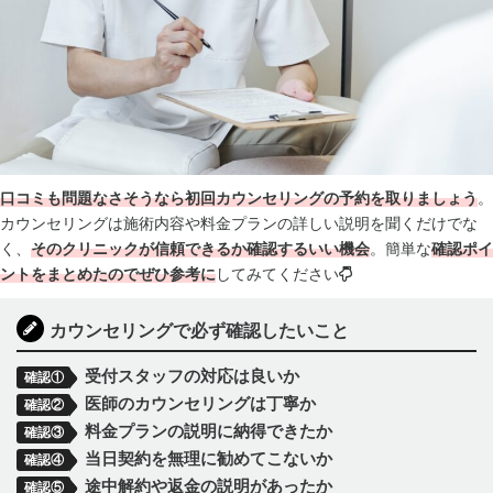
口コミも問題なさそうなら初回カウンセリングの予約を取りましょう
。
カウンセリングは施術内容や料金プランの詳しい説明を聞くだけでな
く、
そのクリニックが信頼できるか確認するいい機会
。簡単な
確認
ポイ
ントをまとめたのでぜひ参考に
してみてください
カウンセリングで必ず確認したいこと
受付スタッフの対応は良いか
確認①
医師のカウンセリングは丁寧か
確認②
料金プランの説明に納得できたか
確認③
当日契約を無理に勧めてこないか
確認④
途中解約や返金の説明があったか
確認⑤