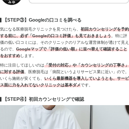
【STEP③】Googleの口コミを調べる
気になる医療脱毛クリニックを見つけたら、
初回カウンセリングを予約
する前に、必ず「Googleの口コミ評価」も見て
おきましょう
。特に評
価の低い口コミには、そのクリニックのリアルな運営体制が透けて見え
るので、
Googleマップで
「評価の低い順」に並べ替えて確認
すること
をおすすめ
します。
特に注目してほしいのは
「受付の対応」や「カウンセリングの丁寧さ」
に対する評価
。医療脱毛は「病院というよりサービス業に近い」ので。
いくら施術が安くても、
いくら
最新機器を導入していようとも、サービ
ス面に力を入れてないクリニックは基本ダメ
です。
【STEP④】初回カウンセリングで確認