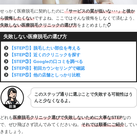
せっかく医療脱毛に契約したのに
「サービスの質が低いな･･･」と後か
ら後悔したくない
ですよね。ここではそんな後悔をしなくて済むよう、
失敗しない医療脱毛クリニックの選び方
をまとめました
失敗しない医療脱毛の選び方
【STEP①】脱毛したい部位を考える
【STEP②】近くのクリニックを探す
【STEP③】Googleの口コミを調べる
【STEP④】初回カウンセリングで確認
【STEP⑤】他の店舗としっかり比較
このステップ通りに選ぶことで失敗する可能性はう
んと少なくなるよ。
どれも
医療脱毛クリニック選びで失敗しないために大事なSTEP
なの
で、ぜひ飛ばさず読んでみてくださいね。
それでは順番にご紹介
してい
きましょう。