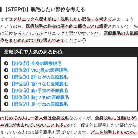
【STEP①】脱毛したい部位を考える
まずは
クリニックを探す前に「脱毛したい部位」を考えて
みましょう。
というのも、
医療脱毛の料金は基本的に部位ごとに設定
されていて、先
に部位を考えたほうがクリニックも選びやすいので。
医療脱毛の人気部
位をまとめたのでぜひ選んでみて
ください
医療脱毛で人気のある部位
【部位①】全身の医療脱毛
【部位②】VIO(股)の医療脱毛
【部位③】顔･ヒゲの医療脱毛
【部位④】首･うなじ医療脱毛
【部位⑤】腕･手首の医療脱毛
【部位⑥】脇(ワキ)の医療脱毛
【部位⑦】足･すねの医療脱毛
はじめての人に一番人気は全身脱毛
なのですが、
全身脱毛には顔(ヒゲ)
やVIOが含まれていないことも多い
ので、優先的に脱毛したい部位が決
まっている人には部分脱毛も選ばれています。
どこを脱毛したいのか、