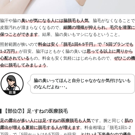
脇汗や脇の
臭いが気になる人には脇脱毛も人気
。脇毛がなくなることで
皮脂汚れが溜まらなくなるので、
細菌の増殖が抑えられ、毛穴を清潔に
保つことができます
。結果、脇の臭いもマシになるということ。
照射範囲が狭いので
料金は安く「脱毛1回4-5千円」で「5回プランでも
1-2万円」
が目安。脇汗はともかく脇の臭いは
思ってる以上に周りから
心配されている
もの。料金も安く気軽にはじめられるので、
ぜひこの機
会に脱毛してみましょう
。
脇の臭いってほんと自分じゃなかなか気付けないも
のなんだよね･･･。
【部位⑦】足･すねの医療脱毛
足の露出が多い人には足･すねの医療脱毛も人気
です。腕と同じく
肌の
露出が増える夏前に脱毛する人が増えます
。料金相場は「脱毛1回1-2
万円」で「5回セットは4-5万円」が目安。
とはいえ
下半身なので優先