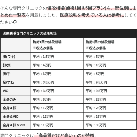
そんな専門クリニックの
値段相場(施術1回＆5回プラン)を、部位別にま
とめた一覧表
を用意しました。
医療脱毛を考えている人は参考に
してく
ださい
医療脱毛専門クリニックの値段相場
施術1回の値段相場
施術5回の値段相場
※税込み価格
※税込み価格
脇(ワキ)
平均：1.5万円
平均：5万円
顔/頬
平均：4万円
平均：10万円
腕/手
平均：3万円
平均：8万円
足/すね
平均：3.8万円
平均：9.5万円
VIO
平均：3.8万円
平均：9.5万円
全身のみ
平均：8万円
平均：25万円
全身＆顔
平均：12万円
平均：28万円
全身＆VIO
平均：12万円
平均：28万円
全身＆顔＆VIO
平均：15万円
平均：35万円
専門クリニックは
「高品質だけど高い」のが特徴
。