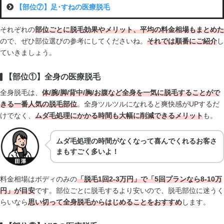
【部位⑦】足･すねの医療脱毛
それぞれの
部位ごとに脱毛効果やメリット、平均の料金相場もまとめた
ので、ぜひ部位選びの参考にしてくださいね。
それでは順番にご紹介
し
ていきましょう。
【部位①】全身の医療脱毛
全身脱毛は、
体/腕/脚/背中/胸/お腹など全身を一気に脱毛することがで
きる一番人気の脱毛部位
。全身ツルツルになれると爽快感がUPするだ
けでなく、
ムダ毛処理にかかる時間も大幅に削減できるメリット
も。
ムダ毛処理の時間がなくなって喜んでくれるお客さ
まもすごく多いよ！
料金相場はボディのみの
「脱毛1回2-3万円」で「5回プランなら8-10万
円」が目安
です。部位ごとに脱毛するより安いので、脱毛部位に迷うく
らいなら
思い切って全身脱毛からはじめることをおすすめ
します。