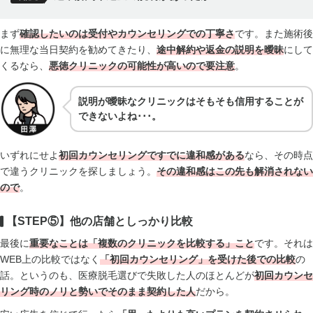
まず
確認したいのは受付やカウンセリングでの丁寧さ
です。また施術後
に無理な当日契約を勧めてきたり、
途中解約や返金の説明を曖昧
にして
くるなら、
悪徳クリニックの可能性が高い
ので要注意
。
説明が曖昧なクリニックはそもそも信用することが
できないよね･･･。
いずれにせよ
初回カウンセリングですでに違和感
がある
なら、その時点
で違うクリニックを探しましょう。
その違和感はこの先も解消されない
ので
。
【STEP⑤】他の店舗としっかり比較
最後に
重要なことは「複数のクリニックを比較する」こと
です。それは
WEB上の比較ではなく
「初回カウンセリング」を受けた後での比較
の
話。というのも、医療脱毛選びで失敗した人のほとんどが
初回カウンセ
リング時のノリと勢いでそのまま契約した人
だから。