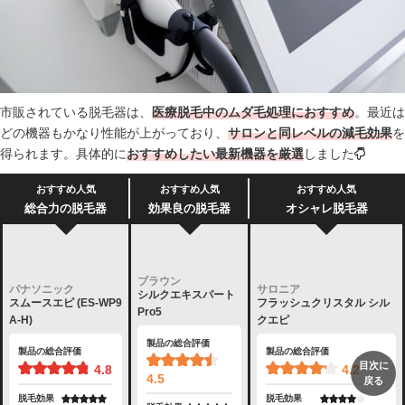
市販されている脱毛器は、
医療脱毛中のムダ毛処理におすすめ
。最近は
どの機器もかなり性能が上がっており、
サロンと同レベルの減毛効果
を
得られます。具体的に
おすすめしたい最新機器を厳選
しました
おすすめ人気
おすすめ人気
おすすめ人気
総合力の脱毛器
効果良の脱毛器
オシャレ脱毛器
ブラウン
パナソニック
サロニア
シルクエキスパート
スムースエピ (ES-WP9
フラッシュクリスタル シル
Pro5
A-H)
クエピ
製品の総合評価
製品の総合評価
製品の総合評価
目次に
4.8
4.2
4.5
戻る
脱毛効果
脱毛効果