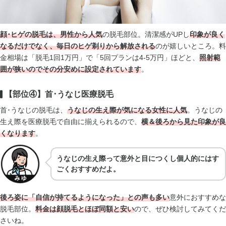
顔･ヒゲの脱毛は、男性から人気
の脱毛部位。清潔感がUPし
印象が良く
なるだけでなく、毎日のヒゲ剃りから解放される
のが嬉しいところ。料
金相場は「脱毛1回1万円」で「5回プランは4-5万円」ほどと、
照射範
囲が狭いのでその分安めに設定されています
。
【部位④】首･うなじ医療脱毛
首･うなじの脱毛は、
うなじの生え際が気になる女性に人気
。うなじの
生え際を医療脱毛で自由に揃えられるので、
横＆後ろから見た印象が良
く
なります
。
うなじの生え際って意外と目につくし個人的にはす
ごくおすすめだよ。
後ろ姿に「自信が持てるようになった」との声も多い
意外におすすめな
脱毛部位。
料金は顔脱毛とほぼ同額と安い
ので、ぜひ検討してみてくだ
さいね。