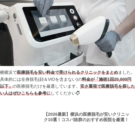
横横浜で
医療脱毛を安い料金で受けられるクリニック
をまとめ
ました。
具体的には全身脱毛(顔＆VIOを含まない)の
料金が「施術1回20,000円
以下」
の医療脱毛だけを厳選しています。
安さ重視で医療脱毛を探した
い人はぜひこちらも参考に
してください
【2026最新】横浜の医療脱毛が安いクリニッ
ク10選！コスパ抜群のおすすめ医院を厳選！