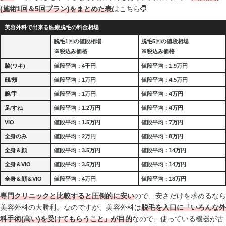
(施術1回＆5回プラン)をまとめた表
はこちら
美容外科で出来る医療脱毛の料金相場
脱毛1回の値段相場
脱毛5回の値段相場
※税込み価格
※税込み価格
脇(ワキ)
値段平均：4千円
値段平均：1.9万円
顔/頬
値段平均：1万円
値段平均：4.5万円
腕/手
値段平均：1万円
値段平均：4万円
足/すね
値段平均：1.2万円
値段平均：4万円
VIO
値段平均：1.5万円
値段平均：7万円
全身のみ
値段平均：2万円
値段平均：8万円
全身＆顔
値段平均：3.5万円
値段平均：14万円
全身＆VIO
値段平均：3.5万円
値段平均：14万円
全身＆顔＆VIO
値段平均：4万円
値段平均：18万円
専門クリニックと比較すると圧倒的に安い
ので、安さだけを求めるなら
美容外科の大勝利。なのですが、美容外科は
脱毛を入口に「いろんな外
科手術(高い)を受けてもらうこと」が目的
なので、使っている機器が古