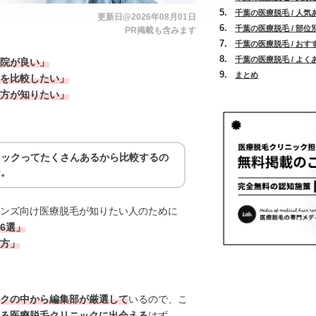
千葉の医療脱毛 / 人
更新日@2026年08月01日
千葉の医療脱毛 / 部
PR掲載も含みます
千葉の医療脱毛 / お
千葉の医療脱毛 / よく
院が良い」
まとめ
を比較したい」
方が知りたい」
ニックってたくさんあるから比較するの
ー。
ンズ向け医療脱毛が知りたい人のために
6選」
方」
クの中から編集部が厳選して
いるので、こ
る医療脱毛クリニックに出会える
はず。