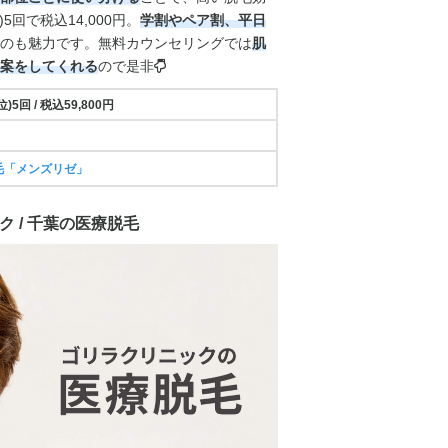
回で税込14,000円。
学割やペア割、平日
のも魅力です。無料カウンセリングでは
肌
案をしてくれる
ので是非
5回 / 税込59,800円
毛「メンズリゼ」
ク / 千葉の医療脱毛