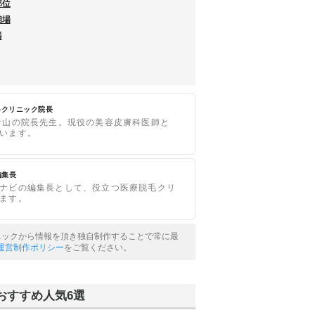
部位
相場
器
科クリニック院長
青山の院長先生。現役の美容皮膚科医師と
います。
の編集長
ナビの編集長として、役立つ医療脱毛クリ
ます。
リニックから情報を頂き独自制作することで常に最
運営制作ポリシー
をご覧ください。
おすすめ人気6選