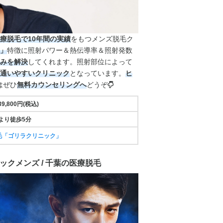
療脱毛で10年間の実績
をもつメンズ脱毛ク
」
特徴に照射パワー＆熱伝導率＆照射発数
みを解決
してくれます。照射部位によって
通いやすいクリニック
となっています。
ヒ
はぜひ
無料カウンセリングへ
どうぞ
9,800円(税込)
より徒歩5分
毛「ゴリラクリニック」
ックメンズ / 千葉の医療脱毛