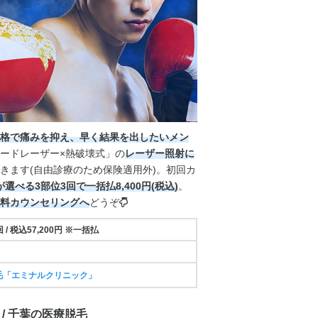
格で痛みを抑え、早く結果を出したいメン
ードレーザー×熱破壊式」の
レーザー照射に
きます(自由診療のため保険適用外)。初回カ
選べる3部位3回で一括払8,400円(税込)
。
料カウンセリングへ
どうぞ
/ 税込57,200円 ※一括払
毛「エミナルクリニック」
 / 千葉の医療脱毛