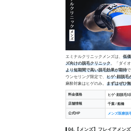
エミナルクリニックメンズは、
低価
ズ向けの脱毛クリニック
。「ダイオ
より短期間で高い脱毛効果が期待
で
ウンセリング限定で、
ヒゲ･顔脱毛が
麻酔対象はヒゲのみ。
まずはぜひ無
料金価格
ヒゲ･顔脱毛5回 
店舗情報
千葉 / 船橋
公式HP
メンズ医療脱
04.【メンズ】フレイアメンズ