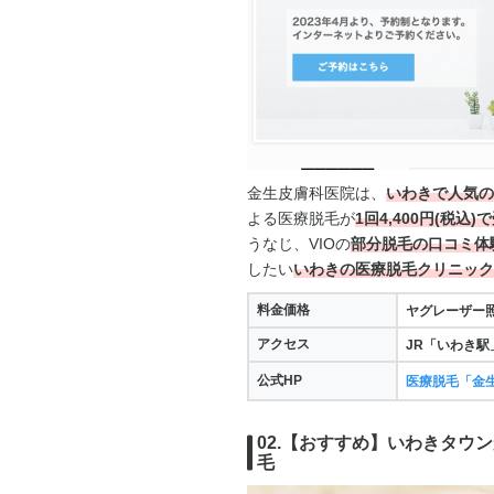
金生皮膚科医院は、
いわきで人気の
よる医療脱毛が
1回
4,400円(税込)
で
うなじ、VIOの
部分脱毛の口コミ体
したい
いわきの医療脱毛クリニック
料金価格
ヤグレーザー
アクセス
JR「いわき駅
公式HP
医療脱毛「金
02.【おすすめ】いわきタウ
毛