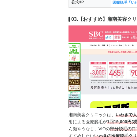
公式HP
医療脱毛「い
03.【おすすめ】湘南美容クリ
湘南美容クリニックは、
いわきで人
射
による医療脱毛が
1回
19,000円(
ん顔やうなじ、VIOの
部分脱毛の口
すすめしたい
いわきの医療脱毛クリ