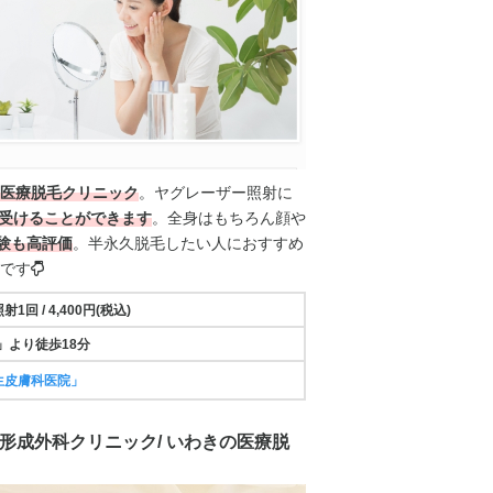
医療脱毛クリニック
。
ヤグレーザー照射
に
受けることができます
。全身はもちろん顔や
験も高評価
。半永久脱毛したい人におすすめ
です
照射
1回 /
4,400円(税込)
」より徒歩18分
生皮膚科医院」
ン形成外科クリニック/ いわきの医療脱