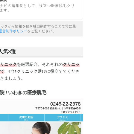
の編集長
ナビの編集長として、役立つ医療脱毛クリ
ます。
リニックから情報を頂き独自制作することで常に最
運営制作ポリシー
をご覧ください。
人気3選
リニック
を厳選紹介。それぞれの
クリニッ
で
、ぜひクリニック選びに役立ててくださ
きましょう。
院 / いわきの医療脱毛