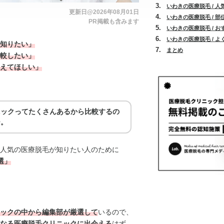
いわきの医療脱毛 / 
更新日@2026年08月01日
いわきの医療脱毛 / 
PR掲載も含みます
いわきの医療脱毛 / 
いわきの医療脱毛 / 
知りたい」
まとめ
較したい」
えてほしい」
ニックってたくさんあるから比較するの
ー。
人気の医療脱毛が知りたい人のために
選」
ックの中から編集部が厳選して
いるので、
なる医療脱毛クリニックに出会える
はず。