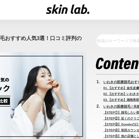
脱毛おすすめ人気3選！口コミ評判の
いわきの医療脱毛おす
01.【おすすめ】金生皮膚
02.【おすすめ】いわき
03.【おすすめ】湘南美容
いわきの医療脱毛 / 
【STEP①】脱毛したい
【STEP②】近くのクリ
【STEP③】Googleの
【STEP④】初回カウン
【STEP⑤】他の店舗と