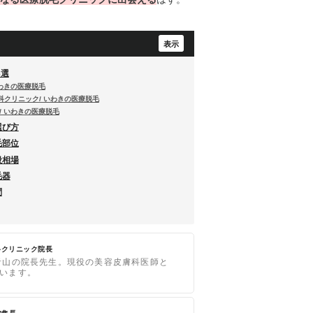
3選
いわきの医療脱毛
科クリニック/ いわきの医療脱毛
/ いわきの医療脱毛
選び方
毛部位
段相場
毛器
問
科クリニック院長
青山の院長先生。現役の美容皮膚科医師と
います。