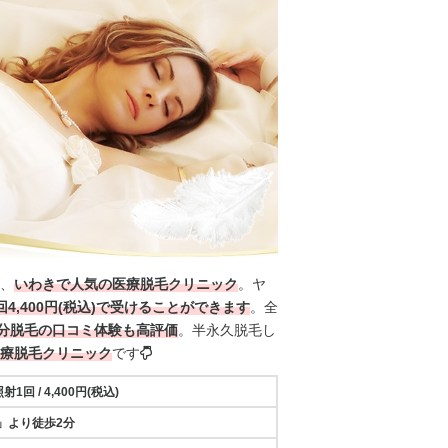
、
いわきで人気の医療脱毛クリニック
。
ヤ
回
4,400円(税込)
で受けることができます
。全
分脱毛の口コミ体験も高評価
。半永久脱毛し
療脱毛クリニック
です
照射
1回 /
4,400円(税込)
」より徒歩2分