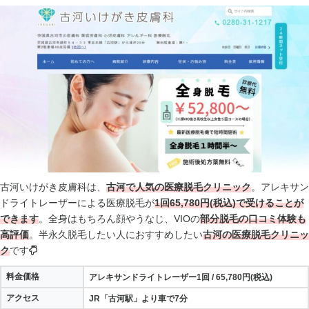
古河いけがき皮膚科は、
古河で人気の医療脱毛クリニック
。アレキサン
ドライトレーザーによる医療脱毛が
1回65,780円(税込)で受けることが
できます
。全身はもちろん顔やうなじ、VIOの
部分脱毛の口コミ体験も
高評価
。半永久脱毛したい人におすすめしたい
古河の医療脱毛クリニッ
ク
です
料金価格
アレキサンドライトレーザー1回 / 65,780円(税込)
アクセス
JR「古河駅」より車で7分