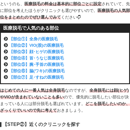
というのも、
医療脱毛の料金は基本的に部位ごとに設定
されていて、先
に部位を考えたほうがクリニックも選びやすいので。
医療脱毛の人気部
位をまとめたのでぜひ選んでみて
ください
医療脱毛で人気のある部位
【部位①】全身の医療脱毛
【部位②】VIO(股)の医療脱毛
【部位③】顔･ヒゲの医療脱毛
【部位④】首･うなじ医療脱毛
【部位⑤】腕･手首の医療脱毛
【部位⑥】脇(ワキ)の医療脱毛
【部位⑦】足･すねの医療脱毛
はじめての人に一番人気は全身脱毛
なのですが、
全身脱毛には顔(ヒゲ)
やVIOが含まれていないことも多い
ので、優先的に脱毛したい部位が決
まっている人には部分脱毛も選ばれています。
どこを脱毛したいのか、
ざっくりでいいので先に考えて
おきましょう。
【STEP②】近くのクリニックを探す