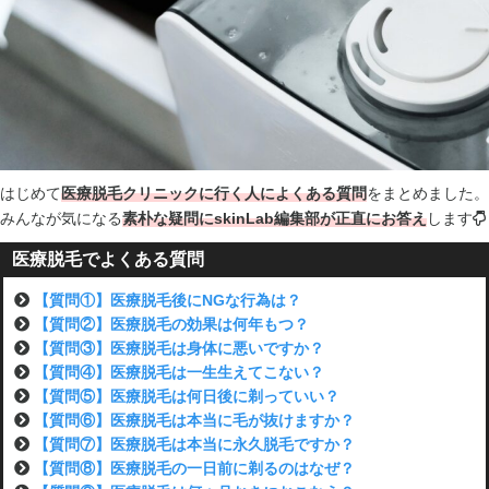
はじめて
医療脱毛クリニックに行く人によくある質問
をまとめました。
みんなが気になる
素朴な疑問にskinLab編集部が正直にお答え
します
医療脱毛でよくある質問
【質問①】医療脱毛後にNGな行為は？
【質問②】医療脱毛の効果は何年もつ？
【質問③】医療脱毛は身体に悪いですか？
【質問④】医療脱毛は一生生えてこない？
【質問⑤】医療脱毛は何日後に剃っていい？
【質問⑥】医療脱毛は本当に毛が抜けますか？
【質問⑦】医療脱毛は本当に永久脱毛ですか？
【質問⑧】医療脱毛の一日前に剃るのはなぜ？