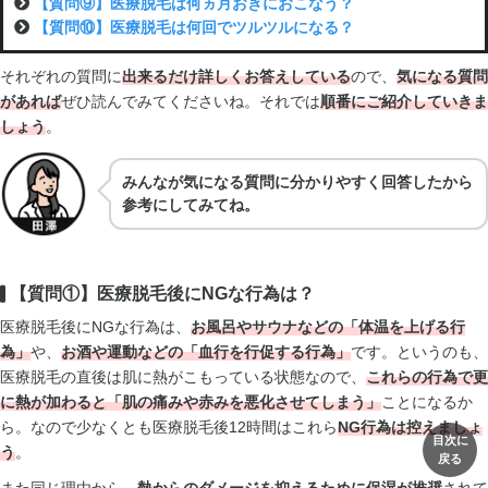
【質問⑨】医療脱毛は何ヵ月おきにおこなう？
【質問⑩】医療脱毛は何回でツルツルになる？
それぞれの質問に
出来るだけ詳しくお答えしている
ので、
気になる質問
があれば
ぜひ読んでみてくださいね。それでは
順番にご紹介していきま
しょう
。
みんなが気になる質問に分かりやすく回答したから
参考にしてみてね。
【質問①】医療脱毛後にNGな行為は？
医療脱毛後にNGな行為は、
お風呂やサウナなどの「体温を上げる行
為」
や、
お酒や運動などの「血行を行促する行為」
です。というのも、
医療脱毛の直後は肌に熱がこもっている状態なので、
これらの行為で更
に熱が加わると「肌の痛みや赤みを悪化させてしまう」
ことになるか
ら。なので少なくとも医療脱毛後12時間はこれら
NG行為は控えましょ
目次に
う
。
戻る