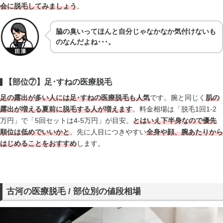
会に脱毛してみましょう
。
脇の臭いってほんと自分じゃなかなか気付けないも
のなんだよね･･･。
【部位⑦】足･すねの医療脱毛
足の露出が多い人には足･すねの医療脱毛も人気
です。腕と同じく
肌の
露出が増える夏前に脱毛する人が増えます
。料金相場は「脱毛1回1-2
万円」で「5回セットは4-5万円」が目安。
とはいえ
下半身なので優先
順位は低め
でいいかと
。先に人目につきやすい
全身や顔、腕あたりから
はじめることをおすすめ
します。
古河の医療脱毛 / 部位別の値段相場