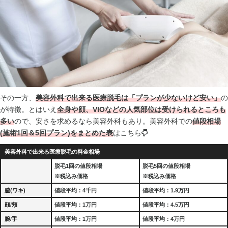
その一方、
美容外科で出来る医療脱毛は「プランが少ないけど安い」
の
が特徴。とはいえ
全
身や顔、VIOなどの人気部位は受けられるところも
多い
ので、安さを求めるなら美容外科もあり。美容外科での
値段相場
(施術1回＆5回プラン)をまとめた表
はこちら
美容外科で出来る医療脱毛の料金相場
脱毛1回の値段相場
脱毛5回の値段相場
※税込み価格
※税込み価格
脇(ワキ)
値段平均：4千円
値段平均：1.9万円
顔/頬
値段平均：1万円
値段平均：4.5万円
腕/手
値段平均：1万円
値段平均：4万円