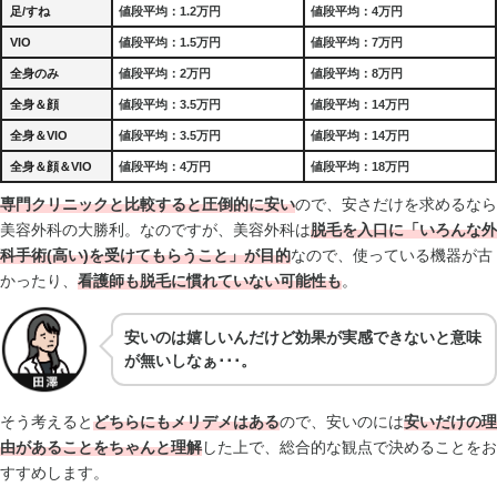
足/すね
値段平均：1.2万円
値段平均：4万円
VIO
値段平均：1.5万円
値段平均：7万円
全身のみ
値段平均：2万円
値段平均：8万円
全身＆顔
値段平均：3.5万円
値段平均：14万円
全身＆VIO
値段平均：3.5万円
値段平均：14万円
全身＆顔＆VIO
値段平均：4万円
値段平均：18万円
専門クリニックと比較すると圧倒的に安い
ので、安さだけを求めるなら
美容外科の大勝利。なのですが、美容外科は
脱毛を入口に「いろんな外
科手術(高い)を受けてもらうこと」が目的
なので、使っている機器が古
かったり、
看護師も脱毛に慣れていない可能性も
。
安いのは嬉しいんだけど効果が実感できないと意味
が無いしなぁ･･･。
そう考えると
どちらにもメリデメはある
ので、安いのには
安いだけの理
由があることをちゃんと理解
した上で、総合的な観点で決めることをお
すすめします。