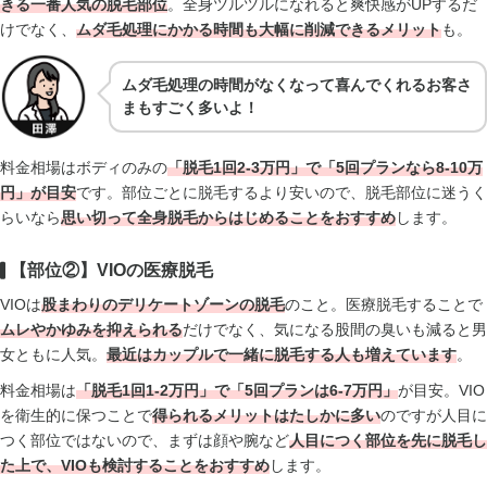
きる一番人気の脱毛部位
。全身ツルツルになれると爽快感がUPするだ
けでなく、
ムダ毛処理にかかる時間も大幅に削減できるメリット
も。
ムダ毛処理の時間がなくなって喜んでくれるお客さ
まもすごく多いよ！
料金相場はボディのみの
「脱毛1回2-3万円」で「5回プランなら8-10万
円」が目安
です。部位ごとに脱毛するより安いので、脱毛部位に迷うく
らいなら
思い切って全身脱毛からはじめることをおすすめ
します。
【部位②】VIOの医療脱毛
VIOは
股まわりのデリケートゾーンの脱毛
のこと。医療脱毛することで
ムレやかゆみを抑えられる
だけでなく、気になる股間の臭いも減ると男
女ともに人気。
最近はカップルで一緒に脱毛する人も増えています
。
料金相場は
「脱毛1回1-2万円」で「5回プランは6-7万円」
が目安。VIO
を衛生的に保つことで
得られるメリットはたしかに多い
のですが人目に
つく部位ではないので、まずは顔や腕など
人目につく部位を先に脱毛し
た上で、VIOも検討
することをおすすめ
します。