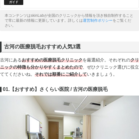
本コンテンツはskinLabが全国のクリニックから情報を頂き独自制作すること
で常に最新の情報に更新しています。詳しくは
運営制作ポリシー
をご覧くだ
さい。
古河の医療脱毛おすすめ人気3選
古河にある
おすすめの医療脱毛クリニック
を厳選紹介。それぞれの
クリ
ニックの
特徴も分かりやすくまとめたので
、ぜひクリニック選びに役立
ててくださいね。
それでは順番にご紹介して
いきましょう。
01.【おすすめ】さくらい医院 / 古河の医療脱毛