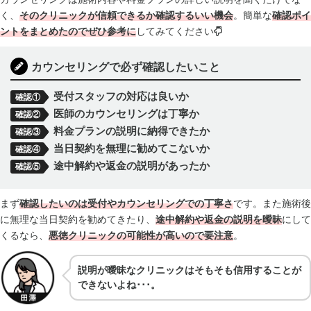
く、
そのクリニックが信頼できるか確認するいい機会
。簡単な
確認
ポイ
ントをまとめたのでぜひ参考に
してみてください
カウンセリングで必ず確認したいこと
受付スタッフの対応は良いか
確認①
医師のカウンセリングは丁寧か
確認②
料金プランの説明に納得できたか
確認③
当日契約を無理に勧めてこないか
確認④
途中解約や返金の説明があったか
確認⑤
まず
確認したいのは受付やカウンセリングでの丁寧さ
です。また施術後
に無理な当日契約を勧めてきたり、
途中解約や返金の説明を曖昧
にして
くるなら、
悪徳クリニックの可能性が高い
ので要注意
。
説明が曖昧なクリニックはそもそも信用することが
できないよね･･･。