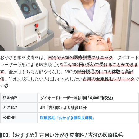
おかざき眼科皮膚科は、
古河で人気の医療脱毛クリニック
。ダイオード
レーザー照射による医療脱毛が
1回4,400円(税込)で受けることができま
す
。全身はもちろん顔やうなじ、VIOの
部分脱毛の口コミ体験も高評
価
。半永久脱毛したい人におすすめしたい
古河の医療脱毛クリニック
で
す
料金価格
ダイオードレーザー照射1回 / 4,400円(税込)
アクセス
JR「古河駅」より徒歩11分
公式HP
医療脱毛「おかざき眼科皮膚科」
03.【おすすめ】古河いけがき皮膚科 / 古河の医療脱毛