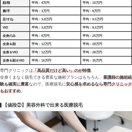
顔/頬
平均：4万円
平均：10万円
腕/手
平均：3万円
平均：8万円
足/すね
平均：3.8万円
平均：9.5万円
VIO
平均：3.8万円
平均：9.5万円
全身のみ
平均：8万円
平均：25万円
全身＆顔
平均：12万円
平均：28万円
全身＆VIO
平均：12万円
平均：28万円
全身＆顔＆VIO
平均：15万円
平均：35万円
専門クリニックは
「高品質だけど高い」のが特徴
。
全身くまなく脱毛できる豊富な施術プランはもちろん、
看護師の施術経
験も確実に豊富
なので、医療脱毛に
安心感を求めるなら専門クリニック
もおすすめ
。
【値段②】美容外科で出来る医療脱毛