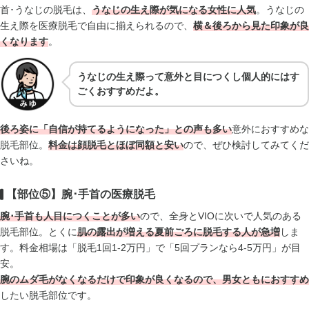
首･うなじの脱毛は、
うなじの生え際が気になる女性に人気
。うなじの
生え際を医療脱毛で自由に揃えられるので、
横＆後ろから見た印象が良
く
なります
。
うなじの生え際って意外と目につくし個人的にはす
ごくおすすめだよ。
後ろ姿に「自信が持てるようになった」との声も多い
意外におすすめな
脱毛部位。
料金は顔脱毛とほぼ同額と安い
ので、ぜひ検討してみてくだ
さいね。
【部位⑤】腕･手首の医療脱毛
腕･手首も人目につくことが多い
ので、全身とVIOに次いで人気のある
脱毛部位。とくに
肌の露出が増える夏前ごろに脱毛する人が急増
しま
す。料金相場は「脱毛1回1-2万円」で「5回プランなら4-5万円」が目
安。
腕のムダ毛がなくなるだけで印象が良くなるので、男女ともにおすすめ
したい脱毛部位です。