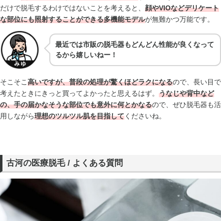
だけで脱毛するわけではないことを考えると、
顔やVIOなどデリケート
な部位にも照射することができる多機能モデル
が無難かつ万能です。
最近では市販の脱毛器もどんどん性能が良くなって
るから嬉しいねー！
そこそこ
高いですが、普段の処理が驚くほどラクになる
ので、長い目で
考えたときにきっと買ってよかったと思えるはず。
うなじや背中など
の、手の届かなそうな部位でも意外に何とかなる
ので、ぜひ脱毛器も活
用しながら
理想のツルツル肌を目指して
くださいね。
古河の医療脱毛 / よくある質問