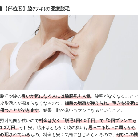
【部位⑥】脇(ワキ)の医療脱毛
脇汗や脇の
臭いが気になる人には脇脱毛も人気
。脇毛がなくなることで
皮脂汚れが溜まらなくなるので、
細菌の増殖が抑えられ、毛穴を清潔に
保つことができます
。結果、脇の臭いもマシになるということ。
照射範囲が狭いので
料金は安く「脱毛1回4-5千円」で「5回プランでも
1-2万円」
が目安。脇汗はともかく脇の臭いは
思ってる以上に周りから
心配されている
もの。料金も安く気軽にはじめられるので、
ぜひこの機