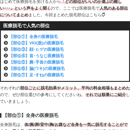
はじめて医療脱毛を受ける人から
「どの部位がいいのか選ぶの難し
い･･･」という声をよく聞く
ので、ここでは医療脱毛で
人気のある部位
についてまとめ
ました。今回まとめた脱毛部位はこちら
医療脱毛で人気の部位
【部位①】全身の医療脱毛
【部位②】VIO(股)の医療脱毛
【部位③】顔･ヒゲの医療脱毛
【部位④】首･うなじ医療脱毛
【部位⑤】腕･手首の医療脱毛
【部位⑥】脇(ワキ)の医療脱毛
【部位⑦】足･すねの医療脱毛
それぞれの
部位ごとに脱毛効果やメリット、平均の料金相場もまとめた
ので、ぜひ部位選びの参考にしてくださいね。
それでは順番にご紹介
し
ていきましょう。
【部位①】全身の医療脱毛
全身脱毛は、
体/腕/脚/背中/胸/お腹など全身を一気に脱毛することがで