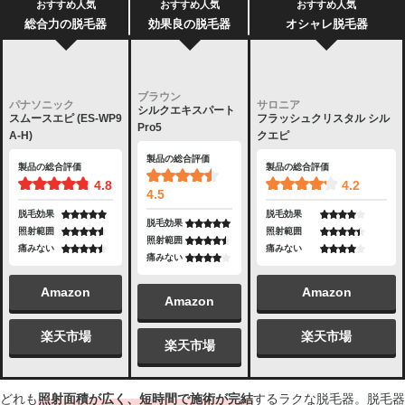
おすすめ人気
おすすめ人気
おすすめ人気
総合力の脱毛器
効果良の脱毛器
オシャレ脱毛器
ブラウン
パナソニック
サロニア
シルクエキスパート
スムースエピ (ES-WP9
フラッシュクリスタル シル
Pro5
A-H)
クエピ
製品の総合評価
製品の総合評価
製品の総合評価
4.8
4.2
4.5
脱毛効果
脱毛効果
脱毛効果
照射範囲
照射範囲
照射範囲
痛みない
痛みない
痛みない
Amazon
Amazon
Amazon
楽天市場
楽天市場
楽天市場
どれも
照射面積が広く、短時間で施術が完結
するラクな脱毛器。脱毛器