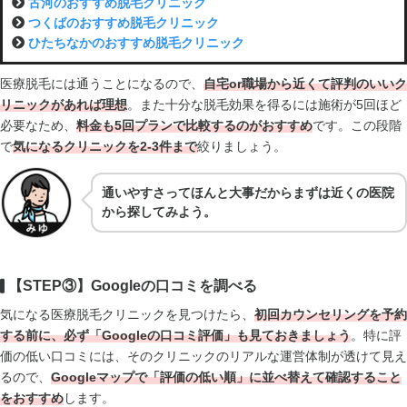
古河のおすすめ脱毛クリニック
つくばのおすすめ脱毛クリニック
ひたちなかのおすすめ脱毛クリニック
医療脱毛には通うことになるので、
自宅or職場から近くて評判のいいク
リニックがあれば理想
。また十分な脱毛効果を得るには施術が5回ほど
必要なため、
料金も5回プランで比較するのがおすすめ
です。この段階
で
気になるクリニックを2-3件まで
絞りましょう。
通いやすさってほんと大事だからまずは近くの医院
から探してみよう。
【STEP③】Googleの口コミを調べる
気になる医療脱毛クリニックを見つけたら、
初回カウンセリングを予約
する前に、必ず「Googleの口コミ評価」も見て
おきましょう
。特に評
価の低い口コミには、そのクリニックのリアルな運営体制が透けて見え
るので、
Googleマップで
「評価の低い順」に並べ替えて確認
すること
をおすすめ
します。