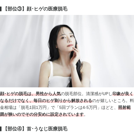
【部位③】顔･ヒゲの医療脱毛
顔･ヒゲの脱毛は、男性から人気
の脱毛部位。清潔感がUPし
印象が良く
なるだけでなく、毎日のヒゲ剃りから解放される
のが嬉しいところ。料
金相場は「脱毛1回1万円」で「5回プランは4-5万円」ほどと、
照射範
囲が狭いのでその分安めに設定されています
。
【部位④】首･うなじ医療脱毛