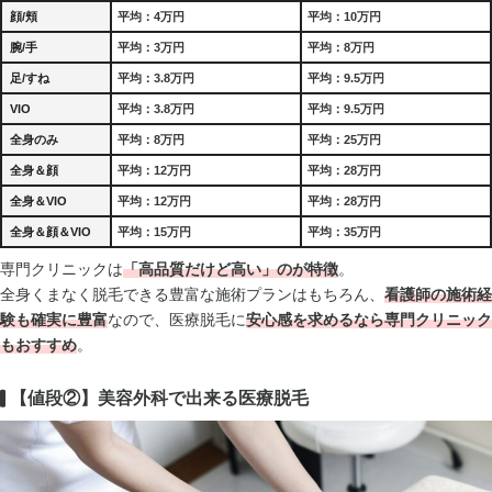
顔/頬
平均：4万円
平均：10万円
腕/手
平均：3万円
平均：8万円
足/すね
平均：3.8万円
平均：9.5万円
VIO
平均：3.8万円
平均：9.5万円
全身のみ
平均：8万円
平均：25万円
全身＆顔
平均：12万円
平均：28万円
全身＆VIO
平均：12万円
平均：28万円
全身＆顔＆VIO
平均：15万円
平均：35万円
専門クリニックは
「高品質だけど高い」のが特徴
。
全身くまなく脱毛できる豊富な施術プランはもちろん、
看護師の施術経
験も確実に豊富
なので、医療脱毛に
安心感を求めるなら専門クリニック
もおすすめ
。
【値段②】美容外科で出来る医療脱毛