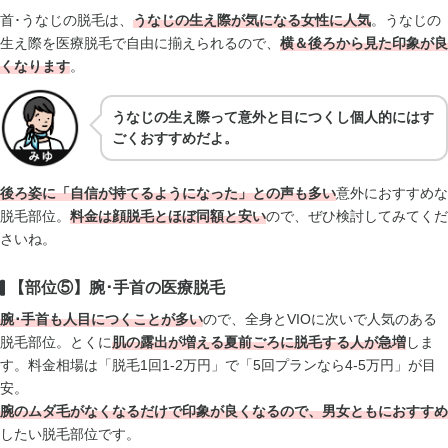
首･うなじの脱毛は、
うなじの生え際が気になる女性に人気
。うなじの
生え際を医療脱毛で自由に揃えられるので、
横＆後ろから見た印象が良
く
なります
。
うなじの生え際って意外と目につくし個人的にはす
ごくおすすめだよ。
後ろ姿に「自信が持てるようになった」との声も多い
意外におすすめな
脱毛部位。
料金は顔脱毛とほぼ同額と安い
ので、ぜひ検討してみてくだ
さいね。
【部位⑤】腕･手首の医療脱毛
腕･手首も人目につくことが多い
ので、全身とVIOに次いで人気のある
脱毛部位。とくに
肌の露出が増える夏前ごろに脱毛する人が急増
しま
す。料金相場は「脱毛1回1-2万円」で「5回プランなら4-5万円」が目
安。
腕のムダ毛がなくなるだけで印象が良くなるので、男女ともにおすすめ
したい脱毛部位です。