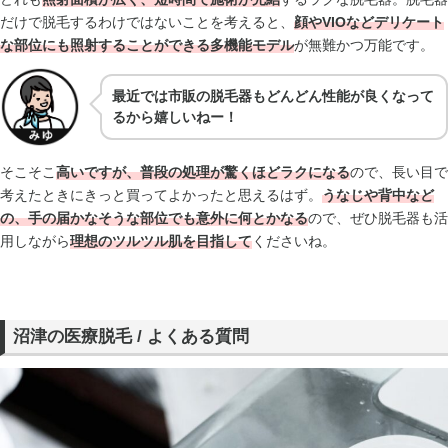
だけで脱毛するわけではないことを考えると、
顔やVIOなどデリケート
な部位にも照射することができる多機能モデル
が無難かつ万能です。
最近では市販の脱毛器もどんどん性能が良くなって
るから嬉しいねー！
そこそこ
高いですが、普段の処理が驚くほどラクになる
ので、長い目で
考えたときにきっと買ってよかったと思えるはず。
うなじや背中など
の、手の届かなそうな部位でも意外に何とかなる
ので、ぜひ脱毛器も活
用しながら
理想のツルツル肌を目指して
くださいね。
沼津の医療脱毛 / よくある質問