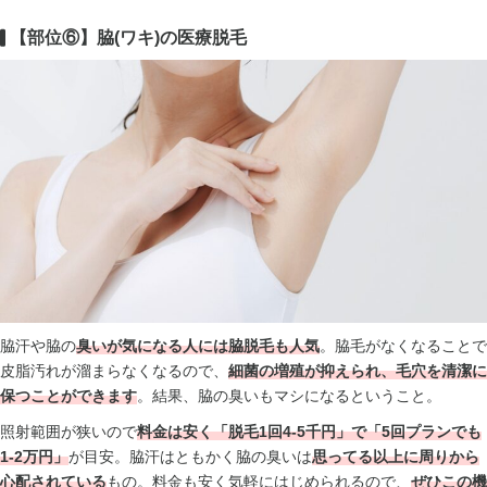
【部位⑥】脇(ワキ)の医療脱毛
脇汗や脇の
臭いが気になる人には脇脱毛も人気
。脇毛がなくなることで
皮脂汚れが溜まらなくなるので、
細菌の増殖が抑えられ、毛穴を清潔に
保つことができます
。結果、脇の臭いもマシになるということ。
照射範囲が狭いので
料金は安く「脱毛1回4-5千円」で「5回プランでも
1-2万円」
が目安。脇汗はともかく脇の臭いは
思ってる以上に周りから
心配されている
もの。料金も安く気軽にはじめられるので、
ぜひこの機