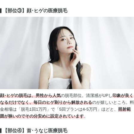
【部位③】顔･ヒゲの医療脱毛
顔･ヒゲの脱毛は、男性から人気
の脱毛部位。清潔感がUPし
印象が良く
なるだけでなく、毎日のヒゲ剃りから解放される
のが嬉しいところ。料
金相場は「脱毛1回1万円」で「5回プランは4-5万円」ほどと、
照射範
囲が狭いのでその分安めに設定されています
。
【部位④】首･うなじ医療脱毛