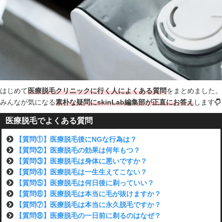
はじめて
医療脱毛クリニックに行く人によくある質問
をまとめました。
みんなが気になる
素朴な疑問にskinLab編集部が正直にお答え
します
医療脱毛でよくある質問
【質問①】医療脱毛後にNGな行為は？
【質問②】医療脱毛の効果は何年もつ？
【質問③】医療脱毛は身体に悪いですか？
【質問④】医療脱毛は一生生えてこない？
【質問⑤】医療脱毛は何日後に剃っていい？
【質問⑥】医療脱毛は本当に毛が抜けますか？
【質問⑦】医療脱毛は本当に永久脱毛ですか？
【質問⑧】医療脱毛の一日前に剃るのはなぜ？