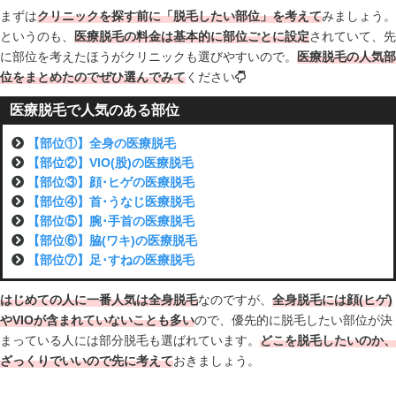
まずは
クリニックを探す前に「脱毛したい部位」を考えて
みましょう。
というのも、
医療脱毛の料金は基本的に部位ごとに設定
されていて、先
に部位を考えたほうがクリニックも選びやすいので。
医療脱毛の人気部
位をまとめたのでぜひ選んでみて
ください
医療脱毛で人気のある部位
【部位①】全身の医療脱毛
【部位②】VIO(股)の医療脱毛
【部位③】顔･ヒゲの医療脱毛
【部位④】首･うなじ医療脱毛
【部位⑤】腕･手首の医療脱毛
【部位⑥】脇(ワキ)の医療脱毛
【部位⑦】足･すねの医療脱毛
はじめての人に一番人気は全身脱毛
なのですが、
全身脱毛には顔(ヒゲ)
やVIOが含まれていないことも多い
ので、優先的に脱毛したい部位が決
まっている人には部分脱毛も選ばれています。
どこを脱毛したいのか、
ざっくりでいいので先に考えて
おきましょう。