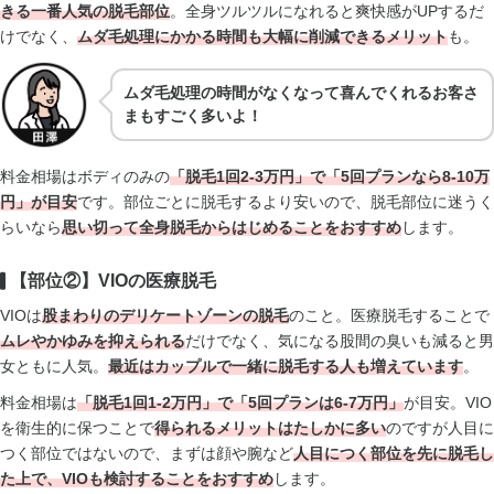
きる一番人気の脱毛部位
。全身ツルツルになれると爽快感がUPするだ
けでなく、
ムダ毛処理にかかる時間も大幅に削減できるメリット
も。
ムダ毛処理の時間がなくなって喜んでくれるお客さ
まもすごく多いよ！
料金相場はボディのみの
「脱毛1回2-3万円」で「5回プランなら8-10万
円」が目安
です。部位ごとに脱毛するより安いので、脱毛部位に迷うく
らいなら
思い切って全身脱毛からはじめることをおすすめ
します。
【部位②】VIOの医療脱毛
VIOは
股まわりのデリケートゾーンの脱毛
のこと。医療脱毛することで
ムレやかゆみを抑えられる
だけでなく、気になる股間の臭いも減ると男
女ともに人気。
最近はカップルで一緒に脱毛する人も増えています
。
料金相場は
「脱毛1回1-2万円」で「5回プランは6-7万円」
が目安。VIO
を衛生的に保つことで
得られるメリットはたしかに多い
のですが人目に
つく部位ではないので、まずは顔や腕など
人目につく部位を先に脱毛し
た上で、VIOも検討
することをおすすめ
します。