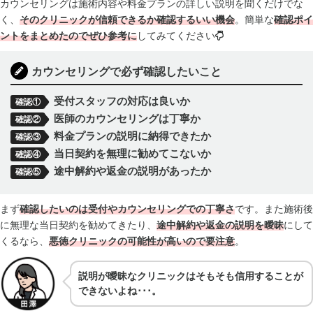
カウンセリングは施術内容や料金プランの詳しい説明を聞くだけでな
く、
そのクリニックが信頼できるか確認するいい機会
。簡単な
確認
ポイ
ントをまとめたのでぜひ参考に
してみてください
カウンセリングで必ず確認したいこと
受付スタッフの対応は良いか
確認①
医師のカウンセリングは丁寧か
確認②
料金プランの説明に納得できたか
確認③
当日契約を無理に勧めてこないか
確認④
途中解約や返金の説明があったか
確認⑤
まず
確認したいのは受付やカウンセリングでの丁寧さ
です。また施術後
に無理な当日契約を勧めてきたり、
途中解約や返金の説明を曖昧
にして
くるなら、
悪徳クリニックの可能性が高い
ので要注意
。
説明が曖昧なクリニックはそもそも信用することが
できないよね･･･。