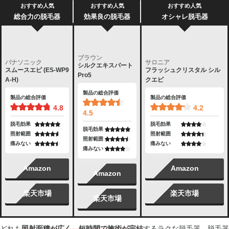
おすすめ人気
おすすめ人気
おすすめ人気
総合力の脱毛器
効果良の脱毛器
オシャレ脱毛器
ブラウン
パナソニック
サロニア
シルクエキスパート
スムースエピ (ES-WP9
フラッシュクリスタル シル
Pro5
A-H)
クエピ
製品の総合評価
製品の総合評価
製品の総合評価
4.8
4.2
4.5
脱毛効果
脱毛効果
脱毛効果
照射範囲
照射範囲
照射範囲
痛みない
痛みない
痛みない
Amazon
Amazon
Amazon
楽天市場
楽天市場
楽天市場
どれも
照射面積が広く、短時間で施術が完結
するラクな脱毛器。脱毛器