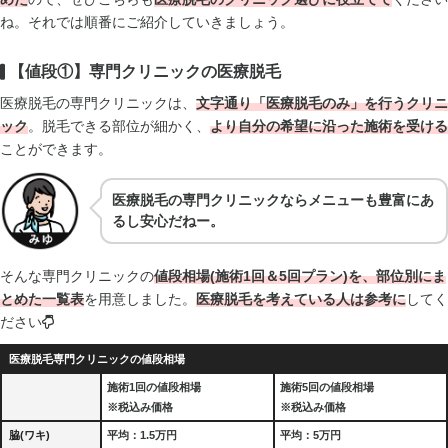
ね。それでは順番にご紹介していきましょう。
【値段①】専門クリニックの医療脱毛
医療脱毛の専門クリニックは、
文字通り「医療脱毛のみ」を行うクリニ
ック
。脱毛できる部位が細かく、
より自分の希望に沿った施術を受ける
ことができます。
医療脱毛の専門クリニックならメニューも豊富にあ
るし安心だねー。
そんな専門クリニックの
値段相場(施術1回＆5回プラン)を、部位別にま
とめた一覧表
を用意しました。
医療脱毛を考えている人は参考に
してく
ださい
医療脱毛専門クリニックの値段相場
施術1回の値段相場
施術5回の値段相場
※税込み価格
※税込み価格
脇(ワキ)
平均：1.5万円
平均：5万円