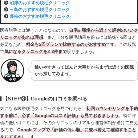
沼津のおすすめ脱毛クリニック
三島のおすすめ脱毛クリニック
藤枝のおすすめ脱毛クリニック
医療脱毛には通うことになるので、
自宅or職場から近くて評判のいいク
リニックがあれば理想
。また十分な脱毛効果を得るには施術が5回ほど
必要なため、
料金も5回プランで比較するのがおすすめ
です。この段階
で
気になるクリニックを2-3件まで
絞りましょう。
通いやすさってほんと大事だからまずは近くの医院
から探してみよう。
【STEP③】Googleの口コミを調べる
気になる医療脱毛クリニックを見つけたら、
初回カウンセリングを予約
する前に、必ず「Googleの口コミ評価」も見て
おきましょう
。特に評
価の低い口コミには、そのクリニックのリアルな運営体制が透けて見え
るので、
Googleマップで
「評価の低い順」に並べ替えて確認
すること
をおすすめ
します。