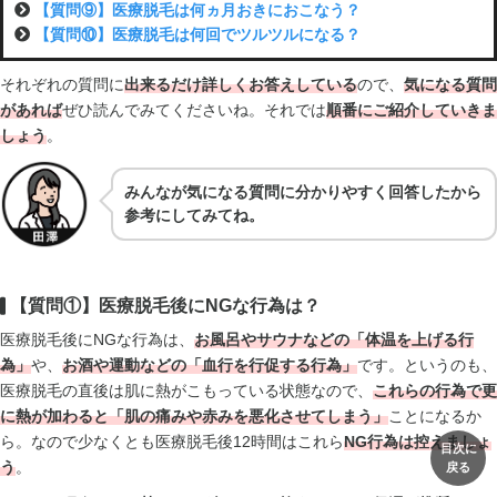
【質問⑨】医療脱毛は何ヵ月おきにおこなう？
【質問⑩】医療脱毛は何回でツルツルになる？
それぞれの質問に
出来るだけ詳しくお答えしている
ので、
気になる質問
があれば
ぜひ読んでみてくださいね。それでは
順番にご紹介していきま
しょう
。
みんなが気になる質問に分かりやすく回答したから
参考にしてみてね。
【質問①】医療脱毛後にNGな行為は？
医療脱毛後にNGな行為は、
お風呂やサウナなどの「体温を上げる行
為」
や、
お酒や運動などの「血行を行促する行為」
です。というのも、
医療脱毛の直後は肌に熱がこもっている状態なので、
これらの行為で更
に熱が加わると「肌の痛みや赤みを悪化させてしまう」
ことになるか
ら。なので少なくとも医療脱毛後12時間はこれら
NG行為は控えましょ
目次に
う
。
戻る