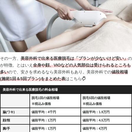
その一方、
美容外科で出来る医療脱毛は「プランが少ないけど安い」
の
が特徴。とはいえ
全
身や顔、VIOなどの人気部位は受けられるところも
多い
ので、安さを求めるなら美容外科もあり。美容外科での
値段相場
(施術1回＆5回プラン)をまとめた表
はこちら
美容外科で出来る医療脱毛の料金相場
脱毛1回の値段相場
脱毛5回の値段相場
※税込み価格
※税込み価格
脇(ワキ)
値段平均：4千円
値段平均：1.9万円
顔/頬
値段平均：1万円
値段平均：4.5万円
腕/手
値段平均：1万円
値段平均：4万円