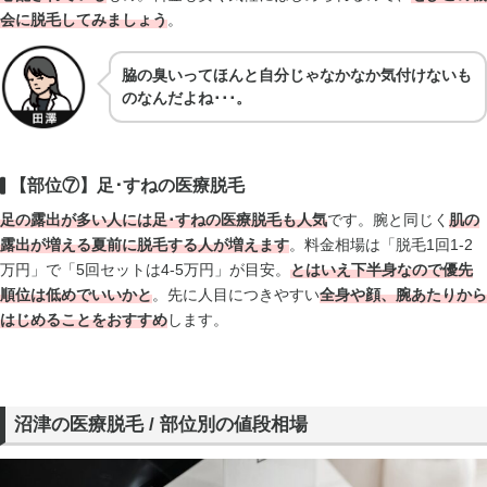
会に脱毛してみましょう
。
脇の臭いってほんと自分じゃなかなか気付けないも
のなんだよね･･･。
【部位⑦】足･すねの医療脱毛
足の露出が多い人には足･すねの医療脱毛も人気
です。腕と同じく
肌の
露出が増える夏前に脱毛する人が増えます
。料金相場は「脱毛1回1-2
万円」で「5回セットは4-5万円」が目安。
とはいえ
下半身なので優先
順位は低め
でいいかと
。先に人目につきやすい
全身や顔、腕あたりから
はじめることをおすすめ
します。
沼津の医療脱毛 / 部位別の値段相場