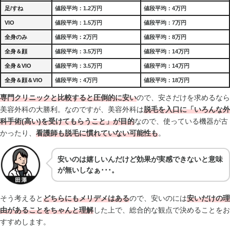
足/すね
値段平均：1.2万円
値段平均：4万円
VIO
値段平均：1.5万円
値段平均：7万円
全身のみ
値段平均：2万円
値段平均：8万円
全身＆顔
値段平均：3.5万円
値段平均：14万円
全身＆VIO
値段平均：3.5万円
値段平均：14万円
全身＆顔＆VIO
値段平均：4万円
値段平均：18万円
専門クリニックと比較すると圧倒的に安い
ので、安さだけを求めるなら
美容外科の大勝利。なのですが、美容外科は
脱毛を入口に「いろんな外
科手術(高い)を受けてもらうこと」が目的
なので、使っている機器が古
かったり、
看護師も脱毛に慣れていない可能性も
。
安いのは嬉しいんだけど効果が実感できないと意味
が無いしなぁ･･･。
そう考えると
どちらにもメリデメはある
ので、安いのには
安いだけの理
由があることをちゃんと理解
した上で、総合的な観点で決めることをお
すすめします。