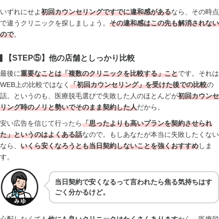
いずれにせよ
初回カウンセリングですでに違和感
がある
なら、その時点
で違うクリニックを探しましょう。
その違和感はこの先も解消されない
ので
。
【STEP⑤】他の店舗としっかり比較
最後に
重要なことは「複数のクリニックを比較する」こと
です。それは
WEB上の比較ではなく
「初回カウンセリング」を受けた後での比較
の
話。というのも、医療脱毛選びで失敗した人のほとんどが
初回カウンセ
リング時のノリと勢いでそのまま契約した人
だから。
安い広告を信じて行ったら
「思ったよりも高いプランを契約させられ
た」というのはよくある話
なので。もしあなたが本当に失敗したくない
なら、
いくら安くなろうとも当日契約しないことを強くおすすめ
しま
す。
当日契約で安くなるって言われたら焦る気持ちはす
ごく分かるけど。
心配しなくても
他にも良いクリニックはたくさんあります
から。医療脱