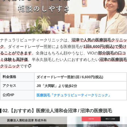
ナチュラリビューティークリニックは、
沼津で人気の医療脱毛クリニッ
ク
。ダイオードレーザー照射による医療脱毛が
1回6,600円(税込)で受け
ることができます
。全身はもちろん顔やうなじ、VIOの
部分脱毛の口コ
ミ体験も高評価
。半永久脱毛したい人におすすめしたい
沼津の医療脱毛
クリニック
です
料金価格
ダイオードレーザー照射1回 / 6,600円(税込)
アクセス
JR「大岡駅」より徒歩2分
公式HP
医療脱毛「ナチュラリビューティークリニック」
02.【おすすめ】医療法人清和会沼津 / 沼津の医療脱毛