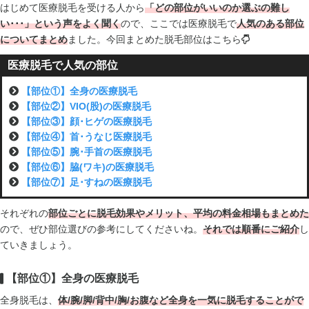
はじめて医療脱毛を受ける人から
「どの部位がいいのか選ぶの難し
い･･･」という声をよく聞く
ので、ここでは医療脱毛で
人気のある部位
についてまとめ
ました。今回まとめた脱毛部位はこちら
医療脱毛で人気の部位
【部位①】全身の医療脱毛
【部位②】VIO(股)の医療脱毛
【部位③】顔･ヒゲの医療脱毛
【部位④】首･うなじ医療脱毛
【部位⑤】腕･手首の医療脱毛
【部位⑥】脇(ワキ)の医療脱毛
【部位⑦】足･すねの医療脱毛
それぞれの
部位ごとに脱毛効果やメリット、平均の料金相場もまとめた
ので、ぜひ部位選びの参考にしてくださいね。
それでは順番にご紹介
し
ていきましょう。
【部位①】全身の医療脱毛
全身脱毛は、
体/腕/脚/背中/胸/お腹など全身を一気に脱毛することがで