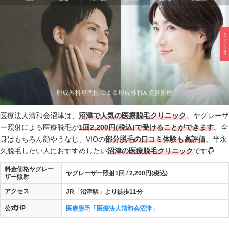
医療法人清和会沼津は、
沼津で人気の医療脱毛クリニック
。ヤグレーザ
ー照射による医療脱毛が
1回2,200円(税込)で受けることができます
。全
身はもちろん顔やうなじ、VIOの
部分脱毛の口コミ体験も高評価
。半永
久脱毛したい人におすすめしたい
沼津の医療脱毛クリニック
です
料金価格ヤグレー
ヤグレーザー照射1回 / 2,200円(税込)
ザー照射
アクセス
JR「沼津駅」より徒歩11分
公式HP
医療脱毛「医療法人清和会沼津」