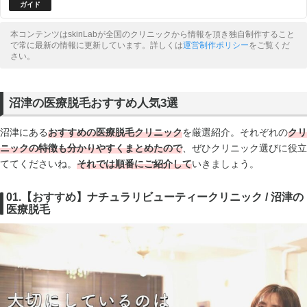
本コンテンツはskinLabが全国のクリニックから情報を頂き独自制作すること
で常に最新の情報に更新しています。詳しくは
運営制作ポリシー
をご覧くだ
さい。
沼津の医療脱毛おすすめ人気3選
沼津にある
おすすめの医療脱毛クリニック
を厳選紹介。それぞれの
クリ
ニックの
特徴も分かりやすくまとめたので
、ぜひクリニック選びに役立
ててくださいね。
それでは順番にご紹介して
いきましょう。
01.【おすすめ】ナチュラリビューティークリニック / 沼津の
医療脱毛